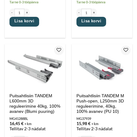
Tarne 0-3 tööpäeva
Tarne 0-3 tööpäeva
Puitsahtlisiin TANDEM L500mm 3D reguleerimine 40kg, 100% avanev (Blumi puuring) kogus
Puitsahtlisiin TANDEM L550mm 3D reguleer
Lisa korvi
Lisa korvi
Lisa
Lisa
lemmikutesse
lemmikutesse
Puitsahtlisiin TANDEM
Puitsahtlisiin TANDEM M
L600mm 3D
Push-open, L250mm 3D
reguleerimine 40kg, 100%
reguleerimine, 40kg,
avanev (Blumi puuring)
100% avanev (PU 10)
MG41288BL
MG37939
16,45
€
15,98
€
+ km
+ km
Tellitav 2-3 nädalat
Tellitav 2-3 nädalat