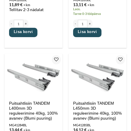
11,89
€
13,11
€
+ km
+ km
Laos.
Tellitav 2-3 nädalat
Tarne 0-3 tööpäeva
Puitsahtlisiin TANDEM L300mm 3D reguleerimine 40kg, 100% avanev (Blumi puuring) kogus
Puitsahtlisiin TANDEM L350mm 3D reguleer
Lisa korvi
Lisa korvi
Lisa
Lisa
lemmikutesse
lemmikutesse
Puitsahtlisiin TANDEM
Puitsahtlisiin TANDEM
L400mm 3D
L450mm 3D
reguleerimine 40kg, 100%
reguleerimine 40kg, 100%
avanev (Blumi puuring)
avanev (Blumi puuring)
MG41284BL
MG41285BL
13,44
€
14,12
€
+ km
+ km