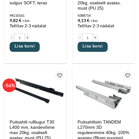
sulguv SOFT, teras
20kg, osaliselt avatav,
must (PU 25)
MG10161
4388714
9,82
€
4,13
€
+ km
+ km
Tellitav 2-3 nädalat
Tellitav 2-3 nädalat
Kuulsiin 45x350 mm 100% 35kg, väikselt sulguv SOFT, teras kogus
Puitsahtli liugur T30 L350 mm, kandevõime m
Lisa korvi
Lisa korvi
-56%
Lisa
Lisa
lemmikutesse
lemmikutesse
Puitsahtli rullliugur T30
Puitsahtlisiin TANDEM
L400 mm, kandevõime
L270mm 3D
max 20kg, osaliselt
reguleerimine 40kg, 100%
avatav, must (PU 25)
avanev (Blumi puuring)