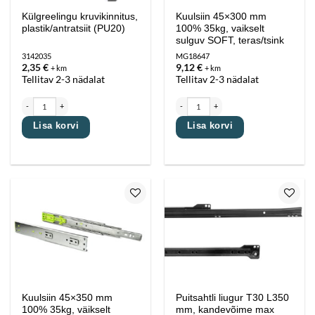
Külgreelingu kruvikinnitus,
Kuulsiin 45×300 mm
plastik/antratsiit (PU20)
100% 35kg, vaikselt
sulguv SOFT, teras/tsink
3142035
MG18647
2,35
€
9,12
€
+ km
+ km
Tellitav 2-3 nädalat
Tellitav 2-3 nädalat
Külgreelingu kruvikinnitus, plastik/antratsiit (PU20) kogus
Kuulsiin 45x300 mm 100% 35kg, vaikselt sul
Lisa korvi
Lisa korvi
Lisa
Lisa
lemmikutesse
lemmikutesse
Kuulsiin 45×350 mm
Puitsahtli liugur T30 L350
100% 35kg, väikselt
mm, kandevõime max