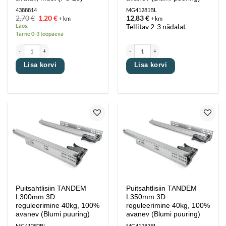
4388814
MG41281BL
Esialgne
Praegune
2,70
€
1,20
€
12,83
€
+ km
+ km
hind
hind
Laos.
Tellitav 2-3 nädalat
oli:
on:
Tarne 0-3 tööpäeva
2,70 €.
1,20 €.
Puitsahtli rullliugur T30 L400 mm, kandevõime max 20kg, osaliselt avatav, must (PU 25) kogus
Puitsahtlisiin TANDEM L270mm 3D reguleer
Lisa korvi
Lisa korvi
Lisa
Lisa
lemmikutesse
lemmikutesse
Puitsahtlisiin TANDEM
Puitsahtlisiin TANDEM
L300mm 3D
L350mm 3D
reguleerimine 40kg, 100%
reguleerimine 40kg, 100%
avanev (Blumi puuring)
avanev (Blumi puuring)
MG41282BL
MG41283BL