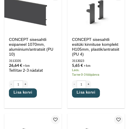
Lisa
Lisa
lemmikutesse
lemmikutesse
CONCEPT sisesahtli
CONCEPT sisesahtli
esipaneel 1070mm,
esitüki kinnituse komplekt
alumiinium/antratsiit (PU
H105mm, plastik/antratsiit
10)
(PU 4)
3113335
3113023
26,64
€
5,65
€
+ km
+ km
Laos.
Tellitav 2-3 nädalat
Tarne 0-3 tööpäeva
CONCEPT sisesahtli esipaneel 1070mm, alumiinium/antratsiit (PU 10) kogus
CONCEPT sisesahtli esitüki kinnituse kompl
Lisa korvi
Lisa korvi
Lisa
Lisa