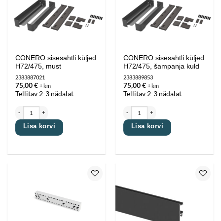
lemmikutesse
lemmikutesse
CONERO sisesahtli küljed
CONERO sisesahtli küljed
H72/475, must
H72/475, šampanja kuld
2383887021
2383889853
75,00
€
75,00
€
+ km
+ km
Tellitav 2-3 nädalat
Tellitav 2-3 nädalat
CONERO sisesahtli küljed H72/475, must kogus
CONERO sisesahtli küljed H72/475, šampan
Lisa korvi
Lisa korvi
Lisa
Lisa
lemmikutesse
lemmikutesse