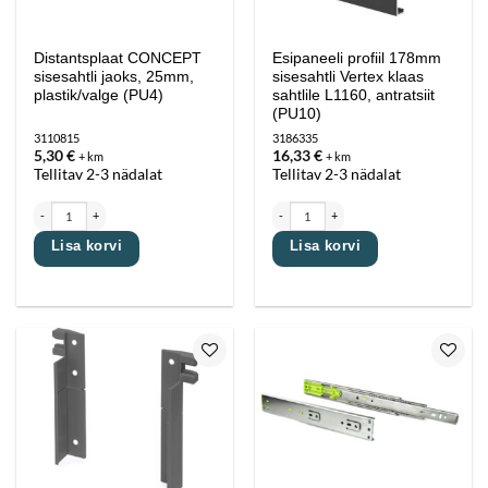
Distantsplaat CONCEPT
Esipaneeli profiil 178mm
sisesahtli jaoks, 25mm,
sisesahtli Vertex klaas
plastik/valge (PU4)
sahtlile L1160, antratsiit
(PU10)
3110815
3186335
5,30
€
16,33
€
+ km
+ km
Tellitav 2-3 nädalat
Tellitav 2-3 nädalat
Distantsplaat CONCEPT sisesahtli jaoks, 25mm, plastik/valge (PU4) kogus
Esipaneeli profiil 178mm sisesahtli Vertex kl
Lisa korvi
Lisa korvi
Lisa
Lisa
lemmikutesse
lemmikutesse