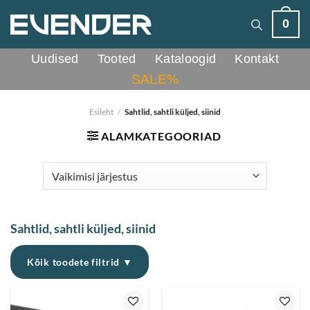
Skip
0
to
content
Uudised
Tooted
Kataloogid
Kontakt
SALE%
Esileht
/
Sahtlid, sahtli küljed, siinid
ALAMKATEGOORIAD
Sahtlid, sahtli küljed, siinid
Kõik toodete filtrid ▼