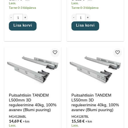
Laos.
Laos.
Tarne 0-3 tööpäeva
Tarne 0-3 tööpäeva
Puitsahtlisiin TANDEM L400mm 3D reguleerimine 40kg, 100% avanev (Blumi puuring) kogus
Puitsahtlisiin TANDEM L450mm 3D reguleer
Lisa korvi
Lisa korvi
Lisa
Lisa
lemmikutesse
lemmikutesse
Puitsahtlisiin TANDEM
Puitsahtlisiin TANDEM
L500mm 3D
L550mm 3D
reguleerimine 40kg, 100%
reguleerimine 40kg, 100%
avanev (Blumi puuring)
avanev (Blumi puuring)
MG41286BL
MG41287BL
14,69
€
15,58
€
+ km
+ km
Laos.
Laos.