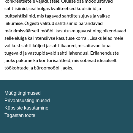
konkreetsetele vajadustele. Olulise osa moodustavad
sahtlisiinid, sealhulgas kvaliteetsed kuulsiinid ja
puitsahtlisiinid, mis tagavad sahtlite sujuva ja vaikse
liikumise. Õigesti valitud sahtlisiinid parandavad
märkimisväärselt mööbli kasutusmugavust ning pikendavad
selle eluiga ka intensiivse kasutuse korral. Lisaks leiad meie
valikust sahtliküljed ja sahtlikaared, mis aitavad luua
tugevaid ja vastupidavaid sahtlilahendusi. Erilahenduste
jaoks pakume ka kontorisahtleid, mis sobivad ideaalselt
töökohtade ja büroomööbli jaoks.
Müügitingimused
Privaatsustingimused
Küpsiste kasutamine
Tagastan toote