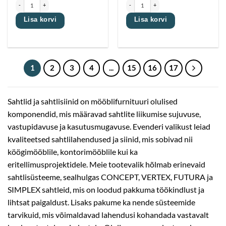
Puitsahtlisiin TANDEM L600mm 3D reguleerimine 40kg, 100% avanev (Blumi puuring) kogus
Puitsahtlisiin TANDEM M Push-open, L250m
Lisa korvi
Lisa korvi
1
2
3
4
...
15
16
17
Sahtlid ja sahtlisiinid on mööblifurnituuri olulised
komponendid, mis määravad sahtlite liikumise sujuvuse,
vastupidavuse ja kasutusmugavuse. Evenderi valikust leiad
kvaliteetsed sahtlilahendused ja siinid, mis sobivad nii
köögimööblile, kontorimööblile kui ka
eritellimusprojektidele. Meie tootevalik hõlmab erinevaid
sahtlisüsteeme, sealhulgas CONCEPT, VERTEX, FUTURA ja
SIMPLEX sahtleid, mis on loodud pakkuma töökindlust ja
lihtsat paigaldust. Lisaks pakume ka nende süsteemide
tarvikuid, mis võimaldavad lahendusi kohandada vastavalt