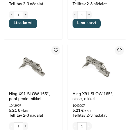
Tellitav 2-3 nädalat
Tellitav 2-3 nädalat
Hing X91N FREE (push to open), pool-peale, nikkel kogus
Hing X91N normal, 165°, peale, nikkel kogu
Lisa korvi
Lisa korvi
Lisa
Lisa
lemmikutesse
lemmikutesse
Hing X91 SLOW 165°,
Hing X91 SLOW 165°,
pool-peale, nikkel
sisse, nikkel
1042907
1043007
5,21
€
5,21
€
+ km
+ km
Tellitav 2-3 nädalat
Tellitav 2-3 nädalat
Hing X91 SLOW 165°, pool-peale, nikkel kogus
Hing X91 SLOW 165°, sisse, nikkel kogus