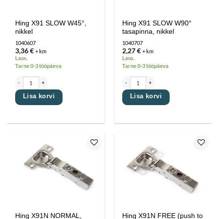
Hing X91 SLOW W45°,
Hing X91 SLOW W90°
nikkel
tasapinna, nikkel
1040607
1040707
3,36
€
2,27
€
+ km
+ km
Laos.
Laos.
Tarne 0-3 tööpäeva
Tarne 0-3 tööpäeva
Hing X91 SLOW W45°, nikkel kogus
Hing X91 SLOW W90° tasapinna, nikkel ko
Lisa korvi
Lisa korvi
Lisa
Lisa
lemmikutesse
lemmikutesse
Hing X91N NORMAL,
Hing X91N FREE (push to