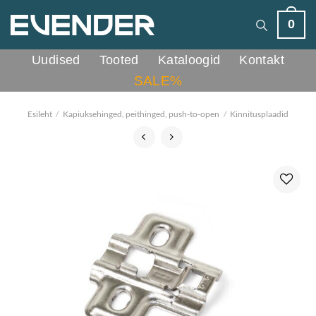
Skip
0
to
content
Uudised
Tooted
Kataloogid
Kontakt
SALE%
Esileht
/
Kapiuksehinged, peithinged, push-to-open
/
Kinnitusplaadid
Lisa
lemmikutesse