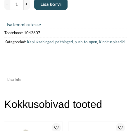
Kinnitusplaat X91 H4 kruvideta, nikkel (PU 200) kogus
Lisa korvi
Lisa lemmikutesse
Tootekood:
1042607
Kategooriad:
Kapiuksehinged, peithinged, push-to-open
,
Kinnitusplaadid
Lisainfo
Kokkusobivad tooted