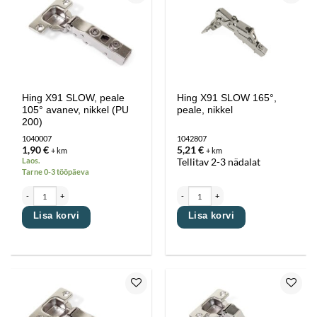
Lisa
Lisa
lemmikutesse
lemmikutesse
Hing X91 SLOW, peale
Hing X91 SLOW 165°,
105° avanev, nikkel (PU
peale, nikkel
200)
1040007
1042807
1,90
€
5,21
€
+ km
+ km
Laos.
Tellitav 2-3 nädalat
Tarne 0-3 tööpäeva
Hing X91 SLOW, peale 105° avanev, nikkel (PU 200) kogus
Hing X91 SLOW 165°, peale, nikkel kogus
Lisa korvi
Lisa korvi
Lisa
Lisa
lemmikutesse
lemmikutesse