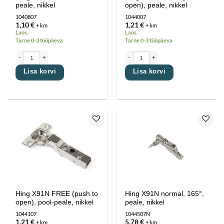
peale, nikkel
open), peale, nikkel
1040807
1044007
1,10
€
1,21
€
+ km
+ km
Laos.
Laos.
Tarne 0-3 tööpäeva
Tarne 0-3 tööpäeva
Hing X91N NORMAL, peale, nikkel kogus
Hing X91N FREE (push to open), peale, nikk
Lisa korvi
Lisa korvi
Lisa
Lisa
lemmikutesse
lemmikutesse
Hing X91N FREE (push to
Hing X91N normal, 165°,
open), pool-peale, nikkel
peale, nikkel
1044107
1044507N
1,21
€
5,78
€
+ km
+ km