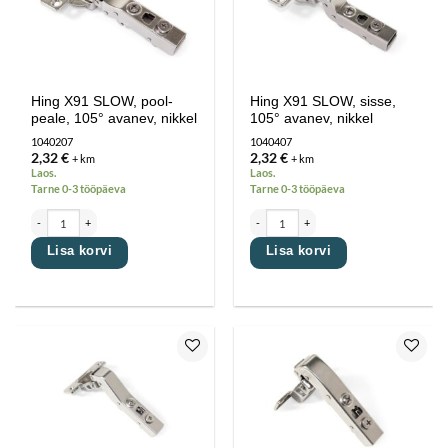
Hing X91 SLOW, pool-
Hing X91 SLOW, sisse,
peale, 105° avanev, nikkel
105° avanev, nikkel
1040207
1040407
2,32
€
2,32
€
+ km
+ km
Laos.
Laos.
Tarne 0-3 tööpäeva
Tarne 0-3 tööpäeva
Hing X91 SLOW, pool-peale, 105° avanev, nikkel kogus
Hing X91 SLOW, sisse, 105° avanev, nikkel k
Lisa korvi
Lisa korvi
Lisa
Lisa
lemmikutesse
lemmikutesse