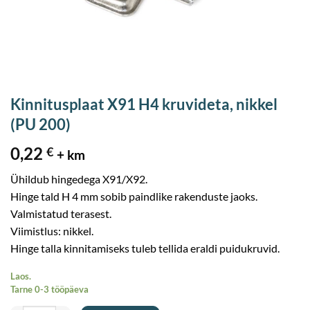
Kinnitusplaat X91 H4 kruvideta, nikkel
(PU 200)
0,22
€
+ km
Ühildub hingedega X91/X92.
Hinge tald H 4 mm sobib paindlike rakenduste jaoks.
Valmistatud terasest.
Viimistlus: nikkel.
Hinge talla kinnitamiseks tuleb tellida eraldi puidukruvid.
Laos.
Tarne 0-3 tööpäeva