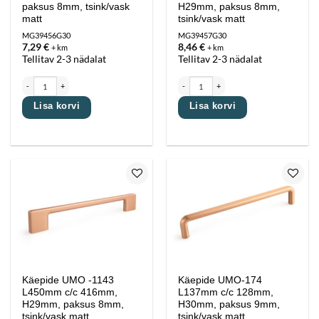
paksus 8mm, tsink/vask
H29mm, paksus 8mm,
matt
tsink/vask matt
MG39456G30
MG39457G30
7,29
€
8,46
€
+ km
+ km
Tellitav 2-3 nädalat
Tellitav 2-3 nädalat
Käepide UMO -1143 L289 mm c/c 256mm, H29mm, paksus 8mm, tsink/vask matt kogus
Käepide UMO -1143 L355mm c/c 320mm, H29
Lisa korvi
Lisa korvi
Lisa
Lisa
lemmikutesse
lemmikutesse
Käepide UMO -1143
Käepide UMO-174
L450mm c/c 416mm,
L137mm c/c 128mm,
H29mm, paksus 8mm,
H30mm, paksus 9mm,
tsink/vask matt
tsink/vask matt