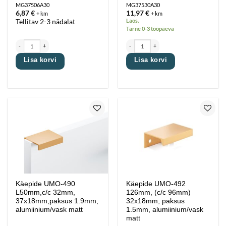
MG37506A30
MG37530A30
6,87
€
11,97
€
+ km
+ km
Laos.
Tellitav 2-3 nädalat
Tarne 0-3 tööpäeva
Käepide UMO-490 L190mm c/c160mm, 37x18mm, paksus 1.9mm, alumiinium/anodeeritud/ma
Käepide UMO-490 L446mm c/c 416mm, 37x1
Lisa korvi
Lisa korvi
Lisa
Lisa
lemmikutesse
lemmikutesse
Käepide UMO-490
Käepide UMO-492
L50mm,c/c 32mm,
126mm, (c/c 96mm)
37x18mm,paksus 1.9mm,
32x18mm, paksus
alumiinium/vask matt
1.5mm, alumiinium/vask
matt