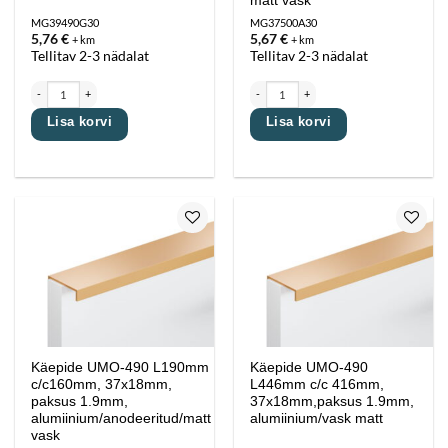
matt vask
MG39490G30
MG37500A30
5,76
€
5,67
€
+ km
+ km
Tellitav 2-3 nädalat
Tellitav 2-3 nädalat
Käepide UMO-174 L169mm c/c 160mm, H30mm, paksus 9mm, tsink/vask matt kogus
Käepide UMO-490 L158mm c/c128mm, 37x18m
Lisa korvi
Lisa korvi
Lisa
Lisa
lemmikutesse
lemmikutesse
Käepide UMO-490 L190mm
Käepide UMO-490
c/c160mm, 37x18mm,
L446mm c/c 416mm,
paksus 1.9mm,
37x18mm,paksus 1.9mm,
alumiinium/anodeeritud/matt
alumiinium/vask matt
vask