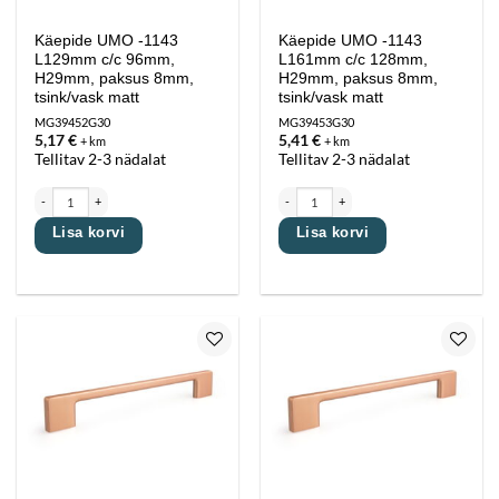
Käepide UMO -1143
Käepide UMO -1143
L129mm c/c 96mm,
L161mm c/c 128mm,
H29mm, paksus 8mm,
H29mm, paksus 8mm,
tsink/vask matt
tsink/vask matt
MG39452G30
MG39453G30
5,17
€
5,41
€
+ km
+ km
Tellitav 2-3 nädalat
Tellitav 2-3 nädalat
Käepide UMO -1143 L129mm c/c 96mm, H29mm, paksus 8mm, tsink/vask matt kogus
Käepide UMO -1143 L161mm c/c 128mm, H29
Lisa korvi
Lisa korvi
Lisa
Lisa
lemmikutesse
lemmikutesse