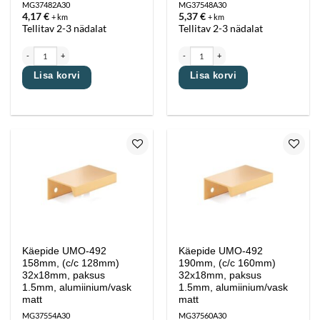
MG37482A30
MG37548A30
4,17
€
5,37
€
+ km
+ km
Tellitav 2-3 nädalat
Tellitav 2-3 nädalat
Käepide UMO-490 L50mm,c/c 32mm, 37x18mm,paksus 1.9mm, alumiinium/vask matt kogus
Käepide UMO-492 126mm, (c/c 96mm) 32x18
Lisa korvi
Lisa korvi
Lisa
Lisa
lemmikutesse
lemmikutesse
Käepide UMO-492
Käepide UMO-492
158mm, (c/c 128mm)
190mm, (c/c 160mm)
32x18mm, paksus
32x18mm, paksus
1.5mm, alumiinium/vask
1.5mm, alumiinium/vask
matt
matt
MG37554A30
MG37560A30