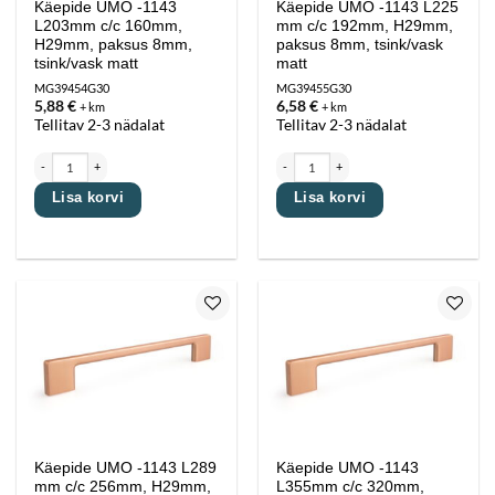
Käepide UMO -1143
Käepide UMO -1143 L225
L203mm c/c 160mm,
mm c/c 192mm, H29mm,
H29mm, paksus 8mm,
paksus 8mm, tsink/vask
tsink/vask matt
matt
MG39454G30
MG39455G30
5,88
€
6,58
€
+ km
+ km
Tellitav 2-3 nädalat
Tellitav 2-3 nädalat
Käepide UMO -1143 L203mm c/c 160mm, H29mm, paksus 8mm, tsink/vask matt kogus
Käepide UMO -1143 L225 mm c/c 192mm, H2
Lisa korvi
Lisa korvi
Lisa
Lisa
lemmikutesse
lemmikutesse
Käepide UMO -1143 L289
Käepide UMO -1143
mm c/c 256mm, H29mm,
L355mm c/c 320mm,