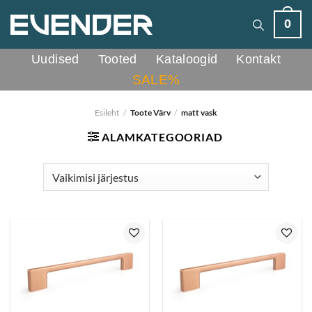
Skip
0
to
content
Uudised
Tooted
Kataloogid
Kontakt
SALE%
Esileht
/
Toote Värv
/
matt vask
ALAMKATEGOORIAD
Lisa
Lisa
lemmikutesse
lemmikutesse