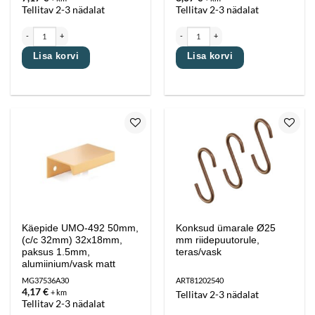
Tellitav 2-3 nädalat
Tellitav 2-3 nädalat
Käepide UMO-492 222mm, (c/c 192mm) 32x18mm, paksus 1.5mm, alumiinium/vask matt kog
Käepide UMO-492 286mm, (c/c 256mm) 32x1
Lisa korvi
Lisa korvi
Lisa
Lisa
lemmikutesse
lemmikutesse
Käepide UMO-492 50mm,
Konksud ümarale Ø25
(c/c 32mm) 32x18mm,
mm riidepuutorule,
paksus 1.5mm,
teras/vask
alumiinium/vask matt
MG37536A30
ART81202540
4,17
€
+ km
Tellitav 2-3 nädalat
Tellitav 2-3 nädalat