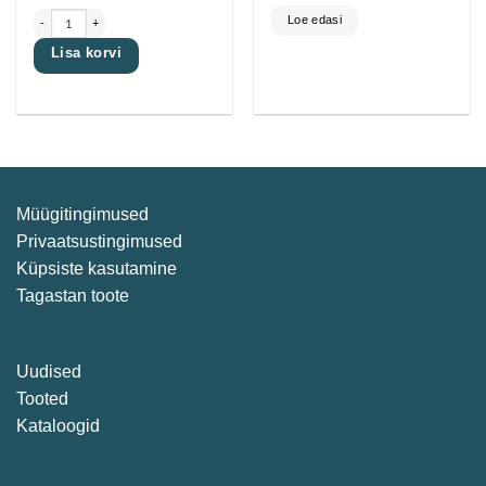
Käepide UMO-492 50mm, (c/c 32mm) 32x18mm, paksus 1.5mm, alumiinium/vask matt kogus
Loe edasi
Lisa korvi
Müügitingimused
Privaatsustingimused
Küpsiste kasutamine
Tagastan toote
Uudised
Tooted
Kataloogid