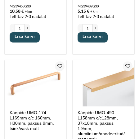
MG39458G30
MG39489G30
10,58
€
5,15
€
+ km
+ km
Tellitav 2-3 nädalat
Tellitav 2-3 nädalat
Käepide UMO -1143 L450mm c/c 416mm, H29mm, paksus 8mm, tsink/vask matt kogus
Käepide UMO-174 L137mm c/c 128mm, H30m
Lisa korvi
Lisa korvi
Lisa
Lisa
lemmikutesse
lemmikutesse
Käepide UMO-174
Käepide UMO-490
L169mm c/c 160mm,
L158mm c/c128mm,
H30mm, paksus 9mm,
37x18mm, paksus
tsink/vask matt
1.9mm,
alumiinium/anodeeritud/