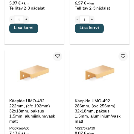
5,97
€
6,57
€
+ km
+ km
Tellitav 2-3 nädalat
Tellitav 2-3 nädalat
Käepide UMO-492 158mm, (c/c 128mm) 32x18mm, paksus 1.5mm, alumiinium/vask matt kog
Käepide UMO-492 190mm, (c/c 160mm) 32x1
Lisa korvi
Lisa korvi
Lisa
Lisa
lemmikutesse
lemmikutesse
Käepide UMO-492
Käepide UMO-492
222mm, (c/c 192mm)
286mm, (c/c 256mm)
32x18mm, paksus
32x18mm, paksus
1.5mm, alumiinium/vask
1.5mm, alumiinium/vask
matt
matt
MG37566A30
MG37572A30
7,17
€
8,07
€
+ km
+ km